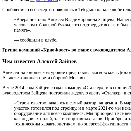
Сообщение о его смерти появилось в Telegram-канале любительс
«Вчера не стало Алексея Владимировича Зайцева. Нашег
человеком с большой буквы, это подтвердят все, кто был 
память»,
— сообщили в клубе.
Группа компаний «КриоФрост» во главе с руководителем А
Чем известен Алексей Зайцев
Алексей на юношеском уровне представлял московское «Динам
А также защищал цвета сборной Москвы.
В мае 2014 года Зайцев создал команду «Сталкер», и в сезоне
руководством Зайцева построили ледовую арену «Сталкер» в с
«Строительство началось в самый разгар пандемии. В мар
участок готовился под стройку, и в марте 2021-го мы нач
оборудование для всего комплекса. Мы приобрели все ве
как ледовых полей, так и спортивных залов. Приобрели т
техническим характеристикам, по энергоэффективности 